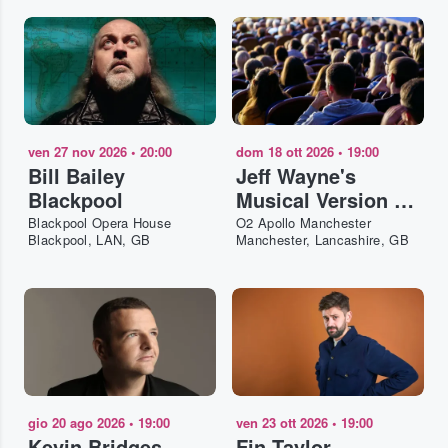
ven 27 nov 2026
•
20:00
dom 18 ott 2026
•
19:00
Bill Bailey
Jeff Wayne's
Blackpool
Musical Version of
The War of The
Blackpool Opera House
O2 Apollo Manchester
Blackpool, LAN, GB
Manchester, Lancashire, GB
Worlds Manchester
gio 20 ago 2026
•
19:00
ven 23 ott 2026
•
19:00
Kevin Bridges
Fin Taylor