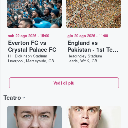
sab 22 ago 2026
•
15:00
gio 20 ago 2026
•
11:00
Everton FC vs
England vs
Crystal Palace FC
Pakistan - 1st Test
- Day 2
Hill Dickinson Stadium
Headingley Stadium
Liverpool, Merseyside, GB
Leeds, WYK, GB
Vedi di più
Teatro