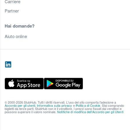
Carriere
Partner
Hai domande?
Aiuto online
© 2000-2026 StubHub. Tutti i diritti riservati. L'uso del sito comporta l'adesione a
Accordo per gli utenti
,
Informativa sulla privacy
e
Politica di Cookie
. Stai comprando
biglietti da terze parti; StubHub non è il venditore. I prezzi sono fissati dai venditori e
possono superare il valore nominale.
Notifiche di modifica dell'Accordo per gli Utenti