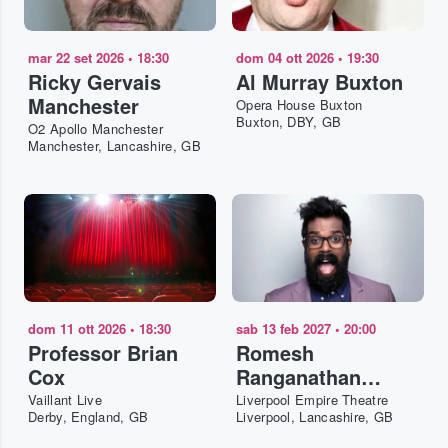
mar 22 set 2026
•
18:30
dom 04 ott 2026
•
19:30
Ricky Gervais
Al Murray Buxton
Manchester
Opera House Buxton
Buxton, DBY, GB
O2 Apollo Manchester
Manchester, Lancashire, GB
dom 11 ott 2026
•
18:30
sab 13 feb 2027
•
20:00
Professor Brian
Romesh
Cox
Ranganathan
Liverpool
Vaillant Live
Liverpool Empire Theatre
Derby, England, GB
Liverpool, Lancashire, GB