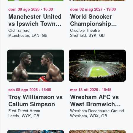
dom 30 ago 2026
•
16:30
dom 02 mag 2027
•
19:00
Manchester United
World Snooker
vs Ipswich Town
Championship
FC
2027 - Evening -
Old Trafford
Crucible Theatre
Manchester, LAN, GB
Sheffield, SYK, GB
Final
sab 08 ago 2026
•
16:00
mar 13 ott 2026
•
19:45
Troy Williamson vs
Wrexham AFC vs
Callum Simpson
West Bromwich
Albion
First Direct Arena
Wrexham Racecourse Ground
Leeds, WYK, GB
Wrexham, WRX, GB