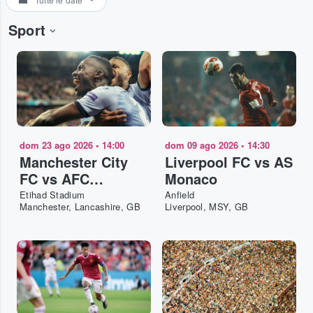
Sport
dom 23 ago 2026
•
14:00
dom 09 ago 2026
•
14:30
Manchester City
Liverpool FC vs AS
FC vs AFC
Monaco
Bournemouth
Etihad Stadium
Anfield
Manchester, Lancashire, GB
Liverpool, MSY, GB