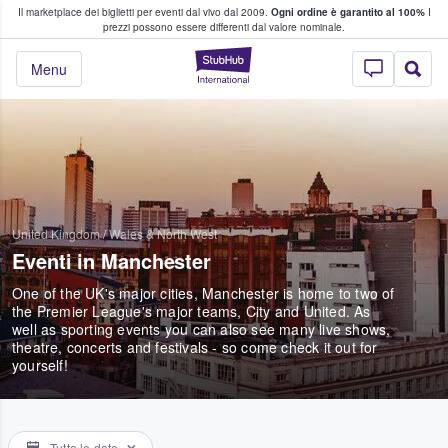
Il marketplace dei biglietti per eventi dal vivo dal 2009.
Ogni ordine è garantito al 100%
I
i fan comprano e vendono biglietti
prezzi possono essere differenti dal valore nominale.
StubHub - Dove i 
Menu
United Kingdom
/
Wales & North West
Eventi in Manchester
One of the UK's major cities, Manchester is home to two of
the Premier League's major teams, City and United. As
well as sporting events you can also see many live shows,
theatre, concerts and festivals - so come check it out for
yourself!
Tutte le date