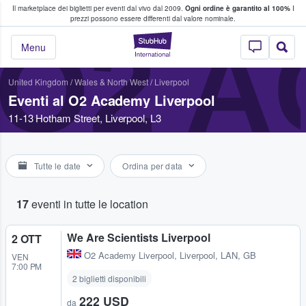
Il marketplace dei biglietti per eventi dal vivo dal 2009.
Ogni ordine è garantito al 100%
I
i fan comprano e vendono biglietti
prezzi possono essere differenti dal valore nominale.
O2 A
StubHub - Dove i 
Menu
United Kingdom
/
Wales & North West
/
Liverpool
Eventi al O2 Academy Liverpool
11-13 Hotham Street, Liverpool, L3
Tutte le date
Ordina per data
17
eventi in tutte le location
We Are Scientists Liverpool
2 OTT
O2 Academy Liverpool
,
Liverpool, LAN, GB
VEN
7:00 PM
2 biglietti disponibili
222 USD
da