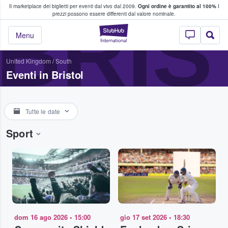
Il marketplace dei biglietti per eventi dal vivo dal 2009.
Ogni ordine è garantito al 100%
I
i fan comprano e vendono biglietti
BRIS
prezzi possono essere differenti dal valore nominale.
StubHub - Dove i 
Menu
United Kingdom
/
South
Eventi in Bristol
Tutte le date
Sport
dom 16 ago 2026
•
15:00
gio 17 set 2026
•
18:30