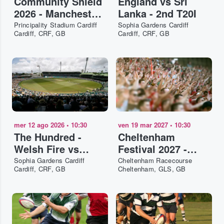
Community Shield
England vs Sri
2026 - Manchester
Lanka - 2nd T20I
City FC vs Arsenal
Principality Stadium Cardiff
Sophia Gardens Cardiff
Cardiff, CRF, GB
Cardiff, CRF, GB
FC
mer 12 ago 2026
•
10:30
ven 19 mar 2027
•
10:30
The Hundred -
Cheltenham
Welsh Fire vs
Festival 2027 -
London Spirit -
Gold Cup Day
Sophia Gardens Cardiff
Cheltenham Racecourse
Cardiff, CRF, GB
Cheltenham, GLS, GB
Doubleheader