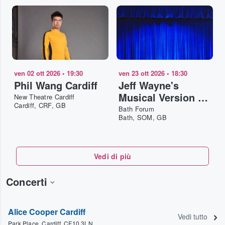
ven 02 ott 2026
•
19:30
ven 23 ott 2026
•
18:30
Phil Wang Cardiff
Jeff Wayne's
Musical Version of
New Theatre Cardiff
Cardiff, CRF, GB
The War of The
Bath Forum
Bath, SOM, GB
Worlds Bath
Vedi di più
Concerti
Alice Cooper Cardiff
Vedi tutto
Park Place, Cardiff, CF10 3LN