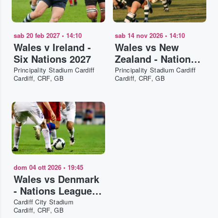
sab 20 feb 2027
•
14:10
sab 14 nov 2026
•
14:10
Wales v Ireland -
Wales vs New
Six Nations 2027
Zealand - Nations
Championship
Principality Stadium Cardiff
Principality Stadium Cardiff
Cardiff, CRF, GB
Cardiff, CRF, GB
2026
dom 04 ott 2026
•
19:45
Wales vs Denmark
- Nations League
2026-27
Cardiff City Stadium
Cardiff, CRF, GB