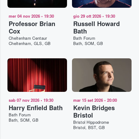
mer 04 nov 2026
•
19:30
gio 29 ott 2026
•
19:30
Professor Brian
Russell Howard
Cox
Bath
Cheltenham Centaur
Bath Forum
Cheltenham, GLS, GB
Bath, SOM, GB
sab 07 nov 2026
•
19:30
mar 15 set 2026
•
20:00
Harry Enfield Bath
Kevin Bridges
Bristol
Bath Forum
Bath, SOM, GB
Bristol Hippodrome
Bristol, BST, GB