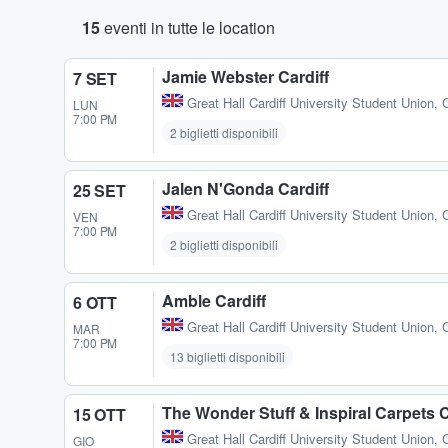
15
eventi in tutte le location
Jamie Webster Cardiff
7 SET
Great Hall Cardiff University Student Union
,
C
LUN
7:00 PM
2 biglietti disponibili
Jalen N'Gonda Cardiff
25 SET
Great Hall Cardiff University Student Union
,
C
VEN
7:00 PM
2 biglietti disponibili
Amble Cardiff
6 OTT
Great Hall Cardiff University Student Union
,
C
MAR
7:00 PM
13 biglietti disponibili
The Wonder Stuff & Inspiral Carpets C
15 OTT
Great Hall Cardiff University Student Union
,
C
GIO