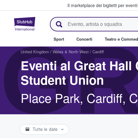
Il marketplace dei biglietti per event
StubHub - Dove i fan comprano 
GR
Sport
Concerti
Teatro e Commed
United Kingdom
/
Wales & North West
/
Cardiff
Eventi al Great Hall 
Student Union
Place Park, Cardiff, 
Tutte le date