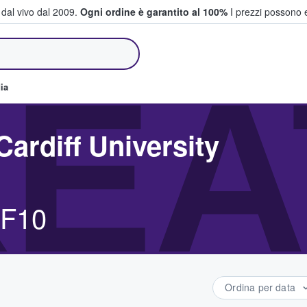
i dal vivo dal 2009.
Ogni ordine è garantito al 100%
I prezzi possono e
e vendono biglietti
EA
ia
Cardiff University
CF10
Ordina per data