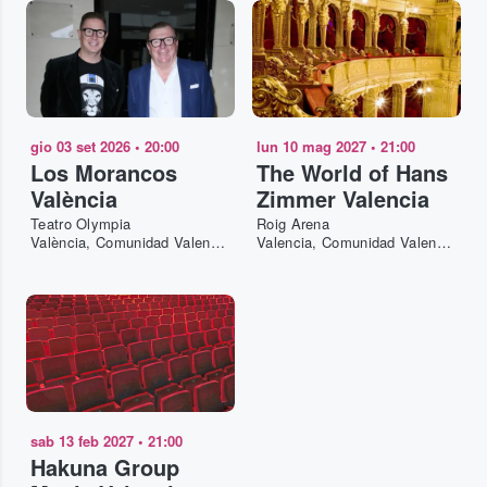
gio 03 set 2026
•
20:00
lun 10 mag 2027
•
21:00
Los Morancos
The World of Hans
València
Zimmer Valencia
Teatro Olympia
Roig Arena
València, Comunidad Valenciana, ES
Valencia, Comunidad Valenciana, ES
sab 13 feb 2027
•
21:00
Hakuna Group