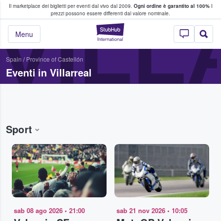
Il marketplace dei biglietti per eventi dal vivo dal 2009.
Ogni ordine è garantito al 100%
I
i fan comprano e vendono biglietti
VILL
prezzi possono essere differenti dal valore nominale.
StubHub - Dove i 
Menu
Spain
/
Province of Castellón
Eventi in Villarreal
Sport
sab 08 ago 2026
•
21:00
sab 21 nov 2026
•
10:05