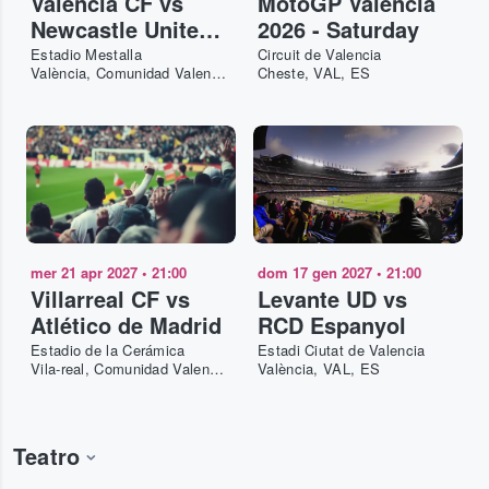
Valencia CF vs
MotoGP Valencia
Newcastle United
2026 - Saturday
FC
Estadio Mestalla
Circuit de Valencia
València, Comunidad Valenciana, ES
Cheste, VAL, ES
mer 21 apr 2027
•
21:00
dom 17 gen 2027
•
21:00
Villarreal CF vs
Levante UD vs
Atlético de Madrid
RCD Espanyol
Estadio de la Cerámica
Estadi Ciutat de Valencia
Vila-real, Comunidad Valenciana, ES
València, VAL, ES
Teatro