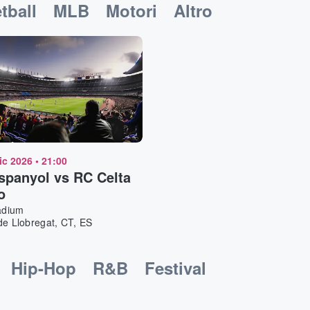
tball
MLB
Motori
Altro
ic 2026
•
21:00
panyol vs RC Celta
o
adium
de Llobregat, CT, ES
Hip-Hop
R&B
Festival