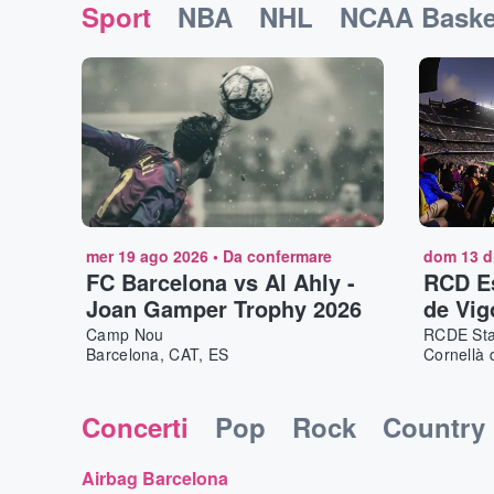
Sport
NBA
NHL
NCAA Baske
mer 19 ago 2026
•
Da confermare
dom 13 d
FC Barcelona vs Al Ahly -
RCD Es
Joan Gamper Trophy 2026
de Vig
Camp Nou
RCDE St
Barcelona, CAT, ES
Cornellà 
Concerti
Pop
Rock
Country
Airbag Barcelona