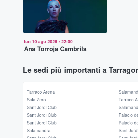
lun 10 ago 2026
•
22:00
Ana Torroja Cambrils
Le sedi più importanti a Tarrago
Tarraco Arena
Salamand
Sala Zero
Tarraco A
Sant Jordi Club
Salamand
Sant Jordi Club
Palacio d
Sant Jordi Club
Palacio d
Salamandra
Sant Jord