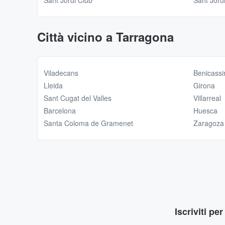
Sant Jordi Club
Sant Jord
Città vicino a Tarragona
Viladecans
Benicass
Lleida
Girona
Sant Cugat del Valles
Villarreal
Barcelona
Huesca
Santa Coloma de Gramenet
Zaragoza
Iscriviti pe