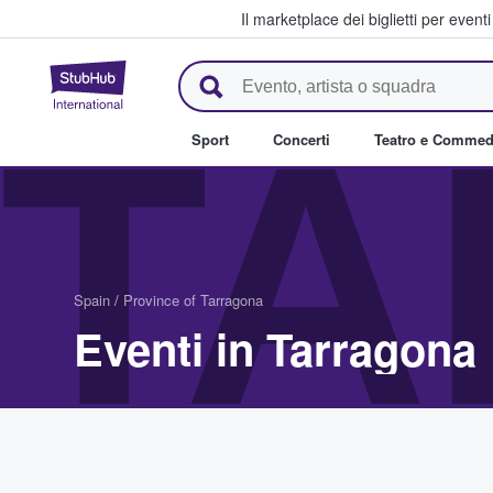
Il marketplace dei biglietti per event
StubHub - Dove i fan comprano 
TA
Sport
Concerti
Teatro e Commed
Spain
/
Province of Tarragona
Eventi in Tarragona