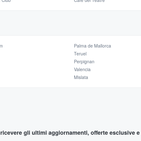
i Club
Café del Teatre
im
Palma de Mallorca
Teruel
Perpignan
Valencia
Mislata
r ricevere gli ultimi aggiornamenti, offerte esclusive e