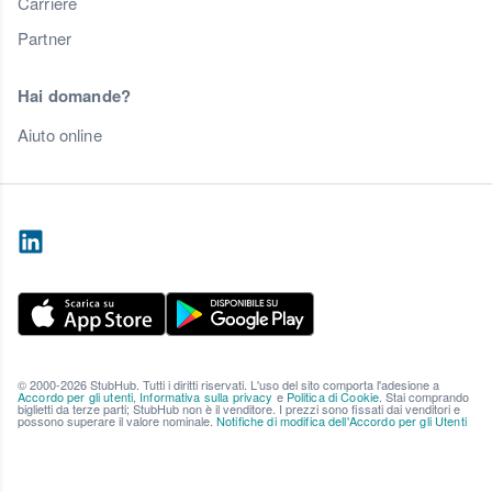
Carriere
Partner
Hai domande?
Aiuto online
© 2000-2026 StubHub. Tutti i diritti riservati. L'uso del sito comporta l'adesione a
Accordo per gli utenti
,
Informativa sulla privacy
e
Politica di Cookie
. Stai comprando
biglietti da terze parti; StubHub non è il venditore. I prezzi sono fissati dai venditori e
possono superare il valore nominale.
Notifiche di modifica dell'Accordo per gli Utenti