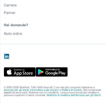
Carriere
Partner
Hai domande?
Aiuto online
© 2000-2026 StubHub. Tutti i diritti riservati. L'uso del sito comporta l'adesione a
Accordo per gli utenti
,
Informativa sulla privacy
e
Politica di Cookie
. Stai comprando
biglietti da terze parti; StubHub non è il venditore. I prezzi sono fissati dai venditori e
possono superare il valore nominale.
Notifiche di modifica dell'Accordo per gli Utenti