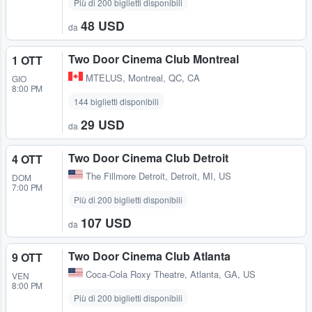
Più di 200 biglietti disponibili
48 USD
da
Two Door Cinema Club Montreal
1 OTT
MTELUS
,
Montreal, QC, CA
GIO
8:00 PM
144 biglietti disponibili
29 USD
da
Two Door Cinema Club Detroit
4 OTT
The Fillmore Detroit
,
Detroit, MI, US
DOM
7:00 PM
Più di 200 biglietti disponibili
107 USD
da
Two Door Cinema Club Atlanta
9 OTT
Coca-Cola Roxy Theatre
,
Atlanta, GA, US
VEN
8:00 PM
Più di 200 biglietti disponibili