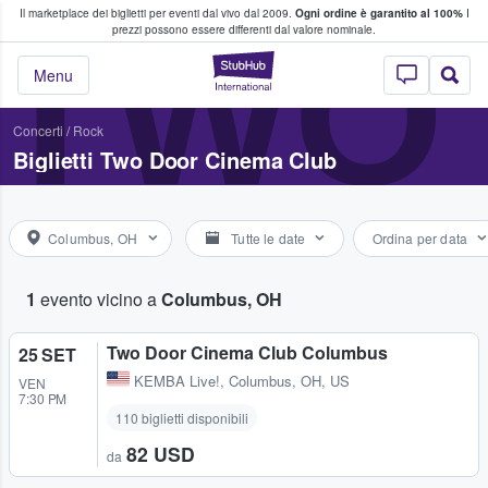
Il marketplace dei biglietti per eventi dal vivo dal 2009.
Ogni ordine è garantito al 100%
I
i fan comprano e vendono biglietti
TWO
prezzi possono essere differenti dal valore nominale.
StubHub - Dove i 
Menu
Concerti
/
Rock
Biglietti Two Door Cinema Club
Columbus, OH
Tutte le date
Ordina per data
1
evento vicino a
Columbus, OH
Two Door Cinema Club Columbus
25 SET
KEMBA Live!
,
Columbus, OH, US
VEN
7:30 PM
110 biglietti disponibili
82 USD
da