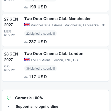
199 USD
da
Two Door Cinema Club Manchester
27 GEN
2027
Manchester AO Arena
,
Manchester, Lancashire, GB
MER
22 biglietti disponibili
6:00 PM
237 USD
da
Two Door Cinema Club London
28 GEN
2027
The O2 Arena
,
London, LND, GB
GIO
36 biglietti disponibili
6:30 PM
117 USD
da
Garanzia 100%
Supportiamo ogni ordine