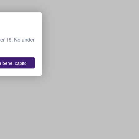
ver 18. No under
a bene, capito