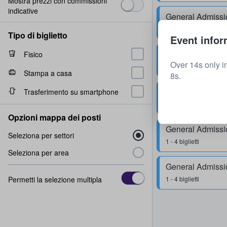
Mostra prezzi con commissioni
indicative
General Admissi
2 biglietti
Tipo di biglietto
Event infor
General Admissi
Fisico
Over 14s only i
1 - 4 biglietti
Stampa a casa
8s.
General Admissi
Trasferimento su smartphone
2 biglietti
Opzioni mappa dei posti
General Admissi
Seleziona per settori
1 - 4 biglietti
Seleziona per area
General Admissi
Permetti la selezione multipla
1 - 4 biglietti