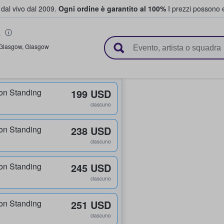
i dal vivo dal 2009.
Ogni ordine è garantito al 100%
I prezzi possono e
s
vendono biglietti
Glasgow
,
Glasgow
on Standing
199 USD
ciascuno
on Standing
238 USD
ciascuno
on Standing
245 USD
ciascuno
on Standing
251 USD
ciascuno