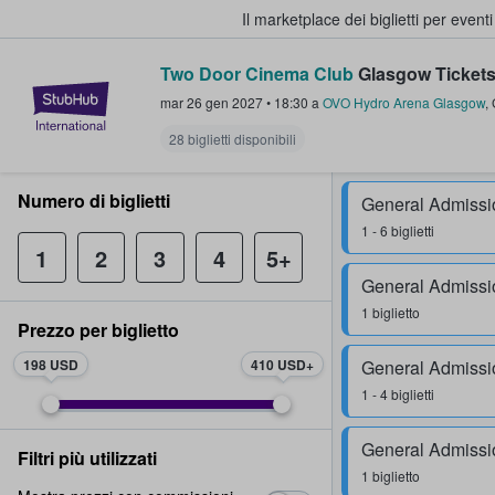
Il marketplace dei biglietti per event
Two Door Cinema Club
Glasgow Ticket
StubHub - Dove i fan comprano e 
mar 26 gen 2027
•
18:30
a
OVO Hydro Arena Glasgow
,
28 biglietti disponibili
Numero di biglietti
General Admissi
1 - 6 biglietti
1
2
3
4
5+
General Admissi
1 biglietto
Prezzo per biglietto
198 USD
410 USD
General Admissi
1 - 4 biglietti
General Admissi
Filtri più utilizzati
1 biglietto