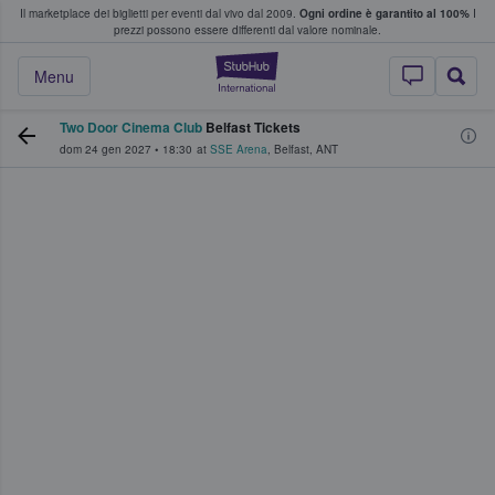
Il marketplace dei biglietti per eventi dal vivo dal 2009.
Ogni ordine è garantito al 100%
I
i fan comprano e vendono biglietti
prezzi possono essere differenti dal valore nominale.
StubHub - Dove i 
Menu
Two Door Cinema Club
Belfast Tickets
dom 24 gen 2027
•
18:30
at
SSE Arena
,
Belfast
,
ANT