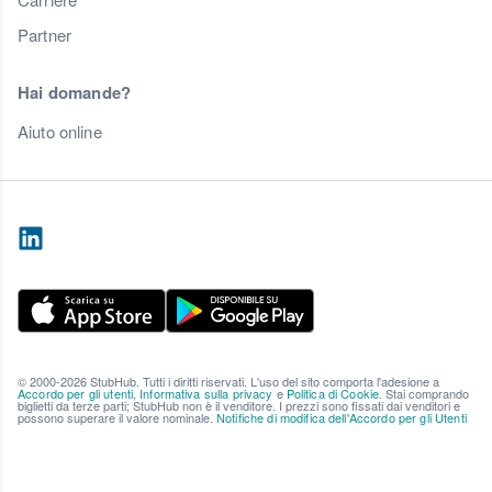
Partner
Hai domande?
Aiuto online
© 2000-2026 StubHub. Tutti i diritti riservati. L'uso del sito comporta l'adesione a
Accordo per gli utenti
,
Informativa sulla privacy
e
Politica di Cookie
. Stai comprando
biglietti da terze parti; StubHub non è il venditore. I prezzi sono fissati dai venditori e
possono superare il valore nominale.
Notifiche di modifica dell'Accordo per gli Utenti