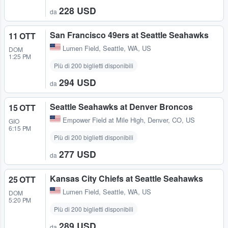
228 USD
da
San Francisco 49ers at Seattle Seahawks
11 OTT
Lumen Field
,
Seattle, WA, US
DOM
1:25 PM
Più di 200 biglietti disponibili
294 USD
da
Seattle Seahawks at Denver Broncos
15 OTT
Empower Field at Mile High
,
Denver, CO, US
GIO
6:15 PM
Più di 200 biglietti disponibili
277 USD
da
Kansas City Chiefs at Seattle Seahawks
25 OTT
Lumen Field
,
Seattle, WA, US
DOM
5:20 PM
Più di 200 biglietti disponibili
289 USD
da