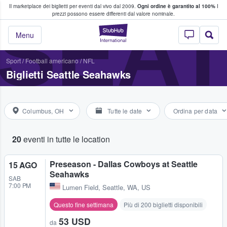
Il marketplace dei biglietti per eventi dal vivo dal 2009.
Ogni ordine è garantito al 100%
I
i fan comprano e vendono biglietti
SEA
prezzi possono essere differenti dal valore nominale.
StubHub - Dove i 
Menu
Sport
/
Football americano
/
NFL
Biglietti Seattle Seahawks
Columbus, OH
Tutte le date
Ordina per data
20
eventi in tutte le location
Preseason - Dallas Cowboys at Seattle
15 AGO
Seahawks
SAB
7:00 PM
Lumen Field
,
Seattle, WA, US
Questo fine settimana
Più di 200 biglietti disponibili
53 USD
da