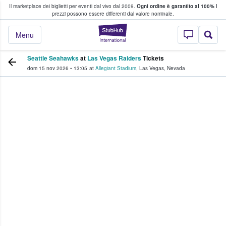
Il marketplace dei biglietti per eventi dal vivo dal 2009.
Ogni ordine è garantito al 100%
I
i fan comprano e vendono biglietti
prezzi possono essere differenti dal valore nominale.
StubHub - Dove i 
Menu
Seattle Seahawks
at
Las Vegas Raiders
Tickets
dom 15 nov 2026
•
13:05
at
Allegiant Stadium
,
Las Vegas
,
Nevada