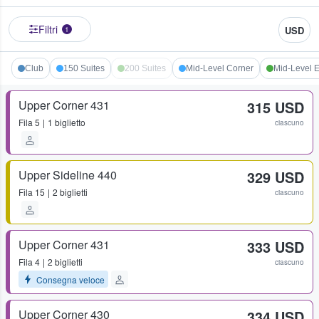
Filtri
USD
1
Club
150 Suites
200 Suites
Mid-Level Corner
Mid-Level 
Upper Corner 431
315 USD
Fila
5
1 biglietto
ciascuno
Upper Sideline 440
329 USD
Fila
15
2 biglietti
ciascuno
Upper Corner 431
333 USD
Fila
4
2 biglietti
ciascuno
Consegna veloce
Upper Corner 430
334 USD