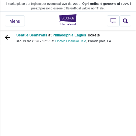
Il marketplace dei biglietti per eventi dal vivo dal 2009.
Ogni ordine è garantito al 100%
I
i fan comprano e vendono biglietti
prezzi possono essere differenti dal valore nominale.
StubHub - Dove i 
Menu
Seattle Seahawks
at
Philadelphia Eagles
Tickets
sab 19 dic 2026
•
17:00
at
Lincoln Financial Field
,
Philadelphia
,
PA