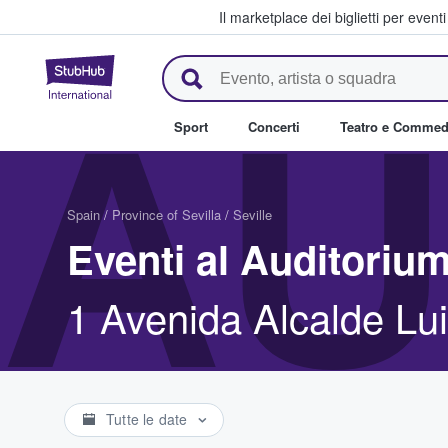
Il marketplace dei biglietti per event
StubHub - Dove i fan comprano 
AU
Sport
Concerti
Teatro e Commed
Spain
/
Province of Sevilla
/
Seville
Eventi al Auditoriu
1 Avenida Alcalde Lui
Tutte le date