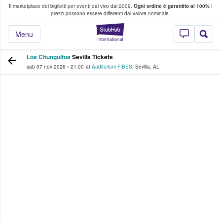
Il marketplace dei biglietti per eventi dal vivo dal 2009.
Ogni ordine è garantito al 100%
I
i fan comprano e vendono biglietti
prezzi possono essere differenti dal valore nominale.
StubHub - Dove i 
Menu
Los Chunguitos
Sevilla Tickets
sab 07 nov 2026
•
21:00
at
Auditorium FIBES
,
Sevilla
,
AL