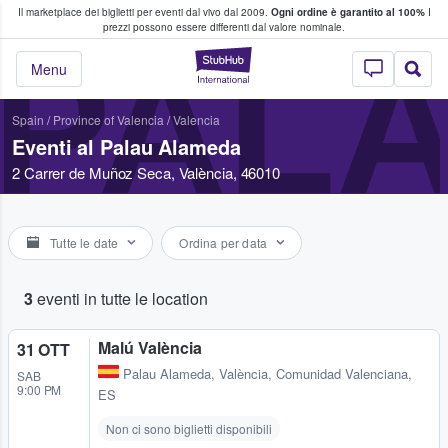
Il marketplace dei biglietti per eventi dal vivo dal 2009.
Ogni ordine è garantito al 100%
I
i fan comprano e vendono biglietti
prezzi possono essere differenti dal valore nominale.
PAL
StubHub - Dove i 
Menu
Spain
/
Province of Valencia
/
Valencia
Eventi al Palau Alameda
2 Carrer de Muñoz Seca, València, 46010
Tutte le date
Ordina per data
3
eventi in tutte le location
Malú València
31 OTT
Palau Alameda
,
València, Comunidad Valenciana,
SAB
9:00 PM
ES
Non ci sono biglietti disponibili