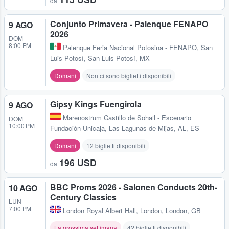
da
Conjunto Primavera - Palenque FENAPO
9 AGO
2026
DOM
8:00 PM
Palenque Feria Nacional Potosina - FENAPO
,
San
Luis Potosí, San Luis Potosí, MX
Domani
Non ci sono biglietti disponibili
Gipsy Kings Fuengirola
9 AGO
Marenostrum Castillo de Sohail - Escenario
DOM
10:00 PM
Fundación Unicaja
,
Las Lagunas de Mijas, AL, ES
Domani
12 biglietti disponibili
196 USD
da
BBC Proms 2026 - Salonen Conducts 20th-
10 AGO
Century Classics
LUN
7:00 PM
London Royal Albert Hall
,
London, London, GB
La prossima settimana
42 biglietti disponibili