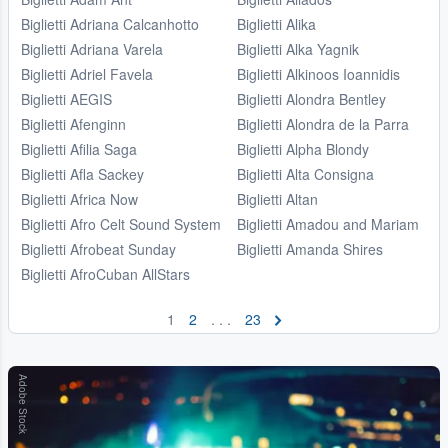
Biglietti Adriana Calcanhotto
Biglietti Alika
Biglietti Adriana Varela
Biglietti Alka Yagnik
Biglietti Adriel Favela
Biglietti Alkinoos Ioannidis
Biglietti AEGIS
Biglietti Alondra Bentley
Biglietti Afenginn
Biglietti Alondra de la Parra
Biglietti Afilia Saga
Biglietti Alpha Blondy
Biglietti Afla Sackey
Biglietti Alta Consigna
Biglietti Africa Now
Biglietti Altan
Biglietti Afro Celt Sound System
Biglietti Amadou and Mariam
Biglietti Afrobeat Sunday
Biglietti Amanda Shires
Biglietti AfroCuban AllStars
1
2
. . .
23
Adobe Stock