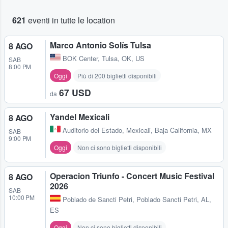
621
eventi in tutte le location
Marco Antonio Solís Tulsa
8 AGO
BOK Center
,
Tulsa, OK, US
SAB
8:00 PM
Oggi
Più di 200 biglietti disponibili
67 USD
da
Yandel Mexicali
8 AGO
Auditorio del Estado
,
Mexicali, Baja California, MX
SAB
9:00 PM
Oggi
Non ci sono biglietti disponibili
Operacion Triunfo - Concert Music Festival
8 AGO
2026
SAB
10:00 PM
Poblado de Sancti Petri
,
Poblado Sancti Petri, AL,
ES
Oggi
Non ci sono biglietti disponibili