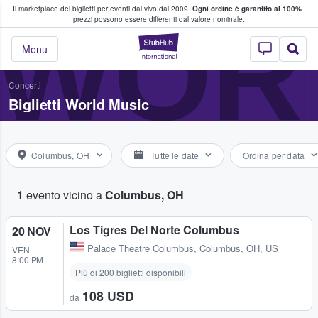
Il marketplace dei biglietti per eventi dal vivo dal 2009.
Ogni ordine è garantito al 100%
I
i fan comprano e vendono biglietti
WOR
prezzi possono essere differenti dal valore nominale.
StubHub - Dove i 
Menu
Concerti
Biglietti World Music
Columbus, OH
Tutte le date
Ordina per data
1
evento vicino a
Columbus, OH
Los Tigres Del Norte Columbus
20 NOV
Palace Theatre Columbus
,
Columbus, OH, US
VEN
8:00 PM
Più di 200 biglietti disponibili
108 USD
da