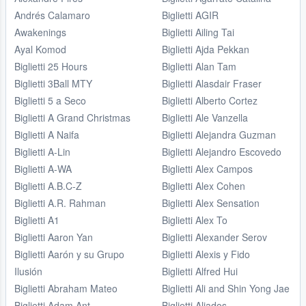
Andrés Calamaro
Biglietti AGIR
Awakenings
Biglietti Ailing Tai
Ayal Komod
Biglietti Ajda Pekkan
Biglietti 25 Hours
Biglietti Alan Tam
Biglietti 3Ball MTY
Biglietti Alasdair Fraser
Biglietti 5 a Seco
Biglietti Alberto Cortez
Biglietti A Grand Christmas
Biglietti Ale Vanzella
Biglietti A Naifa
Biglietti Alejandra Guzman
Biglietti A-Lin
Biglietti Alejandro Escovedo
Biglietti A-WA
Biglietti Alex Campos
Biglietti A.B.C-Z
Biglietti Alex Cohen
Biglietti A.R. Rahman
Biglietti Alex Sensation
Biglietti A1
Biglietti Alex To
Biglietti Aaron Yan
Biglietti Alexander Serov
Biglietti Aarón y su Grupo
Biglietti Alexis y Fido
Ilusión
Biglietti Alfred Hui
Biglietti Abraham Mateo
Biglietti Ali and Shin Yong Jae
Biglietti Adam Ant
Biglietti Aliados