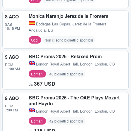
Monica Naranjo Jerez de la Frontera
8 AGO
Bodegas Las Copas
,
Jerez de la Frontera,
SAB
10:15 PM
Andalucía, ES
Oggi
Non ci sono biglietti disponibili
BBC Proms 2026 - Relaxed Prom
9 AGO
London Royal Albert Hall
,
London, London, GB
DOM
11:00 AM
Domani
40 biglietti disponibili
367 USD
da
BBC Proms 2026 - The OAE Plays Mozart
9 AGO
and Haydn
DOM
7:00 PM
London Royal Albert Hall
,
London, London, GB
Domani
42 biglietti disponibili
115 USD