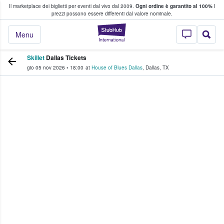
Il marketplace dei biglietti per eventi dal vivo dal 2009.
Ogni ordine è garantito al 100%
I
i fan comprano e vendono biglietti
prezzi possono essere differenti dal valore nominale.
StubHub - Dove i 
Menu
Skillet
Dallas Tickets
gio 05 nov 2026
•
18:00
at
House of Blues Dallas
,
Dallas
,
TX