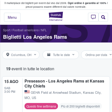
Il marketplace dei biglietti per eventi dal vivo dal 2009.
Ogni ordine è garantito al 100%
I
i fan comprano e vendono biglietti
LOS
prezzi possono essere differenti dal valore nominale.
StubHub - Dove i 
Menu
Sport
/
Football americano
/
NFL
Biglietti Los Angeles Rams
Columbus, OH
Tutte le date
Ordina per data
19
eventi in tutte le location
Preseason - Los Angeles Rams at Kansas
15 AGO
City Chiefs
SAB
3:00 PM
GEHA Field at Arrowhead Stadium
,
Kansas City,
MO, US
Questo fine settimana
Più di 200 biglietti disponibili