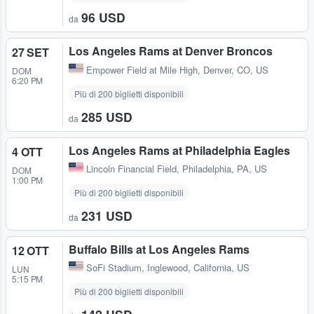
96 USD
da
Los Angeles Rams at Denver Broncos
27 SET
Empower Field at Mile High
,
Denver, CO, US
DOM
6:20 PM
Più di 200 biglietti disponibili
285 USD
da
Los Angeles Rams at Philadelphia Eagles
4 OTT
Lincoln Financial Field
,
Philadelphia, PA, US
DOM
1:00 PM
Più di 200 biglietti disponibili
231 USD
da
Buffalo Bills at Los Angeles Rams
12 OTT
SoFi Stadium
,
Inglewood, California, US
LUN
5:15 PM
Più di 200 biglietti disponibili