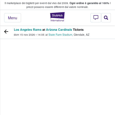
Il marketplace dei biglietti per eventi dal vivo dal 2009.
Ogni ordine è garantito al 100%
I
i fan comprano e vendono biglietti
prezzi possono essere differenti dal valore nominale.
StubHub - Dove i 
Menu
Los Angeles Rams
at
Arizona Cardinals
Tickets
dom 15 nov 2026
•
14:05
at
State Farm Stadium
,
Glendale
,
AZ