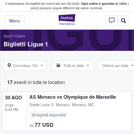
Il marketplace dei biglietti per eventi dal vivo dal 2009.
Ogni ordine è garantito al 100%
I
i fan comprano e vendono biglietti
LIGU
prezzi possono essere differenti dal valore nominale.
StubHub - Dove i 
Menu
Sport
/
Calcio
Biglietti Ligue 1
Columbus, OH
Tutte le date
Ordina per data
17
eventi in tutte le location
AS Monaco vs Olympique de Marseille
30 AGO
Stade Louis II
,
Monaco, Monaco, MC
DOM
8:45 PM
56 biglietti disponibili
77 USD
da