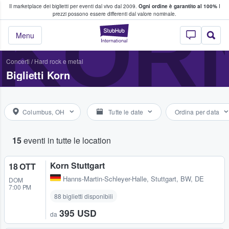
Il marketplace dei biglietti per eventi dal vivo dal 2009.
Ogni ordine è garantito al 100%
I
i fan comprano e vendono biglietti
KOR
prezzi possono essere differenti dal valore nominale.
StubHub - Dove i 
Menu
Concerti
/
Hard rock e metal
Biglietti Korn
Columbus, OH
Tutte le date
Ordina per data
15
eventi in tutte le location
Korn Stuttgart
18 OTT
Hanns-Martin-Schleyer-Halle
,
Stuttgart, BW, DE
DOM
7:00 PM
88 biglietti disponibili
395 USD
da