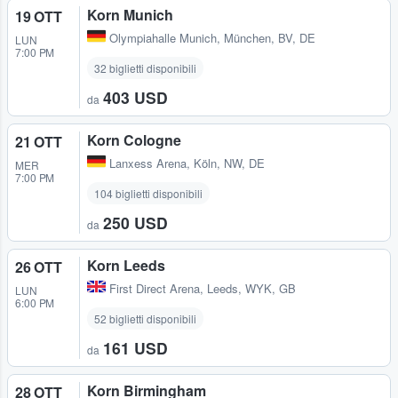
Korn Munich
19 OTT
Olympiahalle Munich
,
München, BV, DE
LUN
7:00 PM
32 biglietti disponibili
403 USD
da
Korn Cologne
21 OTT
Lanxess Arena
,
Köln, NW, DE
MER
7:00 PM
104 biglietti disponibili
250 USD
da
Korn Leeds
26 OTT
First Direct Arena
,
Leeds, WYK, GB
LUN
6:00 PM
52 biglietti disponibili
161 USD
da
Korn Birmingham
28 OTT