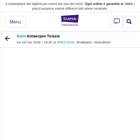
Il marketplace dei biglietti per eventi dal vivo dal 2009.
Ogni ordine è garantito al 100%
I
i fan comprano e vendono biglietti
prezzi possono essere differenti dal valore nominale.
StubHub - Dove i 
Menu
Korn
Antwerpen Tickets
lun 09 nov 2026
•
18:30
at
AFAS Dome
,
Antwerpen
,
Vlaanderen