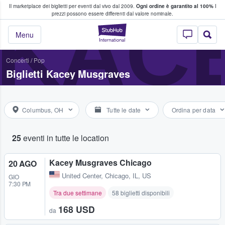
Il marketplace dei biglietti per eventi dal vivo dal 2009.
Ogni ordine è garantito al 100%
I
i fan comprano e vendono biglietti
KAC
prezzi possono essere differenti dal valore nominale.
StubHub - Dove i 
Menu
Concerti
/
Pop
Biglietti Kacey Musgraves
Columbus, OH
Tutte le date
Ordina per data
25
eventi in tutte le location
Kacey Musgraves Chicago
20 AGO
United Center
,
Chicago, IL, US
GIO
7:30 PM
Tra due settimane
58 biglietti disponibili
168 USD
da