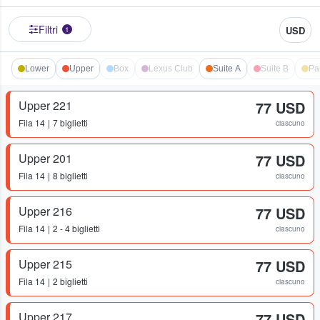
Filtri
USD
1
Lower
Upper
Box
Lexus Club
Suite A
Suite B
Pa
Upper 221
77 USD
Fila
14
7 biglietti
ciascuno
Upper 201
77 USD
Fila
14
8 biglietti
ciascuno
Upper 216
77 USD
Fila
14
2 - 4 biglietti
ciascuno
Upper 215
77 USD
Fila
14
2 biglietti
ciascuno
Upper 217
77 USD