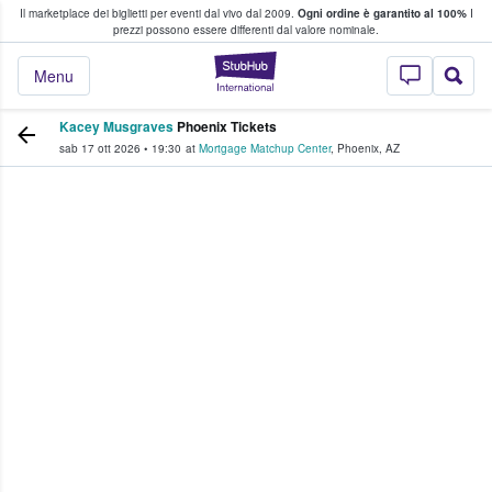
Il marketplace dei biglietti per eventi dal vivo dal 2009.
Ogni ordine è garantito al 100%
I
i fan comprano e vendono biglietti
prezzi possono essere differenti dal valore nominale.
StubHub - Dove i 
Menu
Kacey Musgraves
Phoenix Tickets
sab 17 ott 2026
•
19:30
at
Mortgage Matchup Center
,
Phoenix
,
AZ