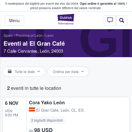
Il marketplace dei biglietti per eventi dal vivo dal 2009.
Ogni ordine è garantito al 100%
I
i fan comprano e vendono biglietti
prezzi possono essere differenti dal valore nominale.
EL G
StubHub - Dove i 
Menu
Spain
/
Province of León
/
Leon
Eventi al El Gran Café
7 Calle Cervantes, León, 24003
Tutte le date
Ordina per data
2
eventi in tutte le location
Cora Yako León
6 NOV
El Gran Café
,
León, CL, ES
VEN
9:00 PM
2 biglietti disponibili
98 USD
da