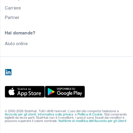
Carriere
Partner
Hai domande?
Aiuto online
© 2000-2026 StubHub. Tutti i diritti riservati. L'uso del sito comporta l'adesione a
Accordo per gli utenti
,
Informativa sulla privacy
e
Politica di Cookie
. Stai comprando
biglietti da terze parti; StubHub non è il venditore. I prezzi sono fissati dai venditori e
possono superare il valore nominale.
Notifiche di modifica dell'Accordo per gli Utenti