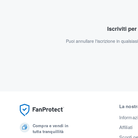
Iscriviti pe
Puoi annullare l'iscrizione in qualsia
La nostr
Informaz
Compra e vendi in
Affiliati
tutta tranquillità
Sconti pe