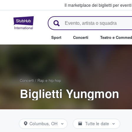
Il marketplace dei biglietti per event
StubHub - Dove i fan comprano 
Sport
Concerti
Teatro e Commed
Concerti
/
Rap e hip-hop
Biglietti Yungmon
Columbus, OH
Tutte le date