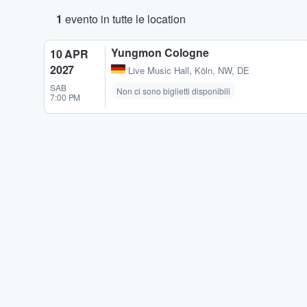
1
evento in tutte le location
Yungmon Cologne
10 APR
2027
Live Music Hall
,
Köln, NW, DE
SAB
Non ci sono biglietti disponibili
7:00 PM