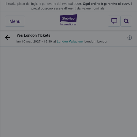
Il marketplace dei biglietti per eventi dal vivo dal 2009.
Ogni ordine è garantito al 100%
I
i fan comprano e vendono biglietti
prezzi possono essere differenti dal valore nominale.
StubHub - Dove i 
Menu
Yes London Tickets
lun 10 mag 2027
•
19:30
at
London Palladium
,
London
,
London