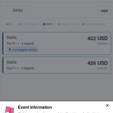
Filtri
USD
Box
Royal Circle
Stalls
Upper Circle
Stalls Standing
Stalls
422 USD
Fila
R
1 - 2 biglietti
ciascuno
Consegna veloce
Stalls
426 USD
Fila
P
1 - 2 biglietti
ciascuno
Event information