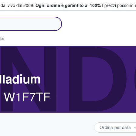
i dal vivo dal 2009.
Ogni ordine è garantito al 100%
I prezzi possono e
e vendono biglietti
ND
ia
lladium
n, W1F7TF
Ordina per data