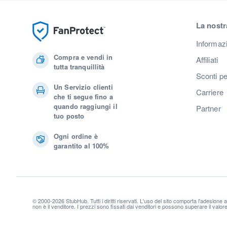
La nostr
Informaz
Compra e vendi in
Affiliati
tutta tranquillità
Sconti pe
Un Servizio clienti
Carriere
che ti segue fino a
quando raggiungi il
Partner
tuo posto
Ogni ordine è
garantito al 100%
© 2000-2026 StubHub. Tutti i diritti riservati. L'uso del sito comporta l'adesione 
non è il venditore. I prezzi sono fissati dai venditori e possono superare il valo