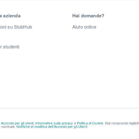
a azienda
Hai domande?
ioni su StubHub
Aiuto online
r studenti
a
Accordo per gli utenti
,
Informativa sulla privacy
e
Politica di Cookie
. Stai comprando bigliet
re nominale.
Notifiche di modifica dell'Accordo per gli Utenti