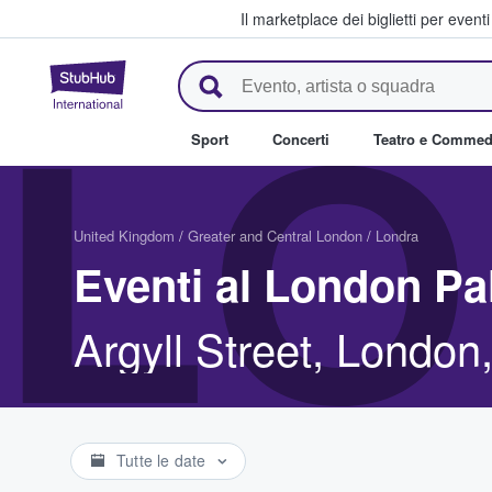
Il marketplace dei biglietti per event
StubHub - Dove i fan comprano 
LO
Sport
Concerti
Teatro e Commed
United Kingdom
/
Greater and Central London
/
Londra
Eventi al London Pa
Argyll Street, Londo
Tutte le date