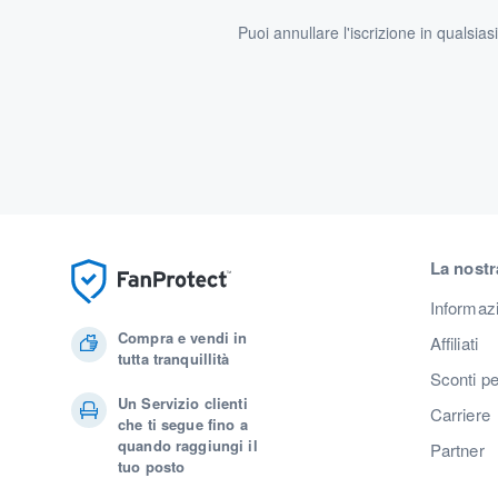
Puoi annullare l'iscrizione in qualsia
La nostr
Informaz
Compra e vendi in
Affiliati
tutta tranquillità
Sconti pe
Un Servizio clienti
Carriere
che ti segue fino a
quando raggiungi il
Partner
tuo posto