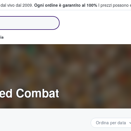
i dal vivo dal 2009.
Ogni ordine è garantito al 100%
I prezzi possono e
e vendono biglietti
ia
aged Combat
Ordina per data