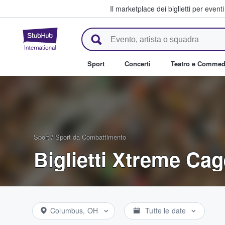
Il marketplace dei biglietti per event
StubHub - Dove i fan comprano 
Sport
Concerti
Teatro e Commed
Sport
/
Sport da Combattimento
Biglietti Xtreme C
Columbus, OH
Tutte le date