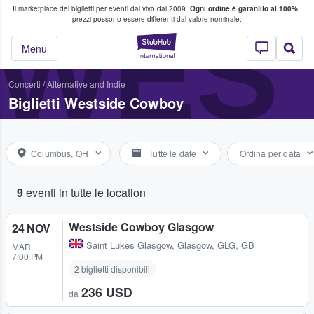
Il marketplace dei biglietti per eventi dal vivo dal 2009.
Ogni ordine è garantito al 100%
I
i fan comprano e vendono biglietti
WES
prezzi possono essere differenti dal valore nominale.
StubHub - Dove i 
Menu
Concerti
/
Alternative and Indie
Biglietti Westside Cowboy
Columbus, OH
Tutte le date
Ordina per data
9
eventi in tutte le location
Westside Cowboy Glasgow
24 NOV
Saint Lukes Glasgow
,
Glasgow, GLG, GB
MAR
7:00 PM
2 biglietti disponibili
236 USD
da