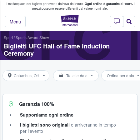
Il marketplace dei biglietti per eventi dal vivo dal 2009.
Ogni ordine è garantito al 100%
I
i fan comprano e vendono biglietti
prezzi possono essere differenti dal valore nominale.
UFC 
StubHub - Dove i 
Menu
Sport
/
Sports Award Show
Biglietti UFC Hall of Fame Induction
Ceremony
Columbus, OH
Tutte le date
Ordina per data
Garanzia 100%
Supportiamo ogni ordine
I biglietti sono originali
e arriveranno in tempo
per l'evento