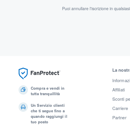
Puoi annullare l'iscrizione in qualsia
La nostr
Informaz
Compra e vendi in
Affiliati
tutta tranquillità
Sconti pe
Un Servizio clienti
Carriere
che ti segue fino a
quando raggiungi il
Partner
tuo posto