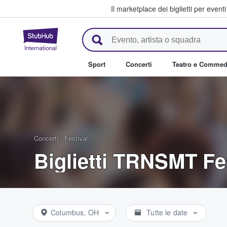
Il marketplace dei biglietti per event
StubHub - Dove i fan comprano 
Sport
Concerti
Teatro e Commed
Concerti
/
Festival
Biglietti TRNSMT Fe
Columbus, OH
Tutte le date