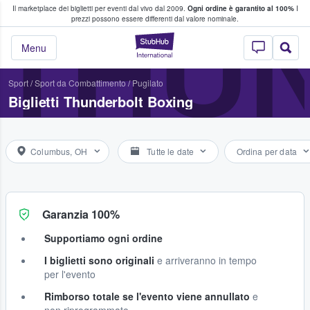
Il marketplace dei biglietti per eventi dal vivo dal 2009.
Ogni ordine è garantito al 100%
I
i fan comprano e vendono biglietti
THU
prezzi possono essere differenti dal valore nominale.
StubHub - Dove i 
Menu
Sport
/
Sport da Combattimento
/
Pugilato
Biglietti Thunderbolt Boxing
Columbus, OH
Tutte le date
Ordina per data
Garanzia 100%
Supportiamo ogni ordine
I biglietti sono originali
e arriveranno in tempo
per l'evento
Rimborso totale se l'evento viene annullato
e