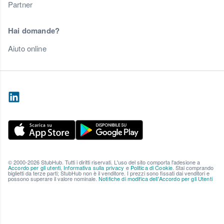
Partner
Hai domande?
Aiuto online
© 2000-2026 StubHub. Tutti i diritti riservati. L'uso del sito comporta l'adesione a
Accordo per gli utenti
,
Informativa sulla privacy
e
Politica di Cookie
. Stai comprando
biglietti da terze parti; StubHub non è il venditore. I prezzi sono fissati dai venditori e
possono superare il valore nominale.
Notifiche di modifica dell'Accordo per gli Utenti