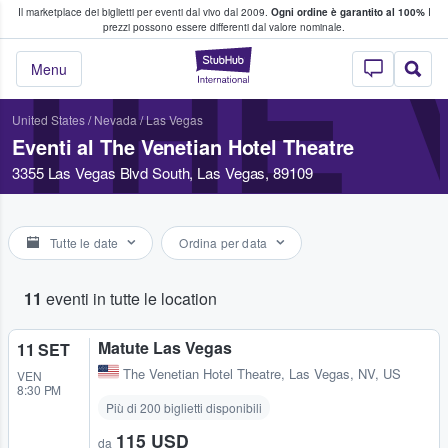
Il marketplace dei biglietti per eventi dal vivo dal 2009.
Ogni ordine è garantito al 100%
I
i fan comprano e vendono biglietti
prezzi possono essere differenti dal valore nominale.
THE 
StubHub - Dove i 
Menu
United States
/
Nevada
/
Las Vegas
Eventi al The Venetian Hotel Theatre
3355 Las Vegas Blvd South, Las Vegas, 89109
Tutte le date
Ordina per data
11
eventi in tutte le location
Matute Las Vegas
11 SET
The Venetian Hotel Theatre
,
Las Vegas, NV, US
VEN
8:30 PM
Più di 200 biglietti disponibili
115 USD
da