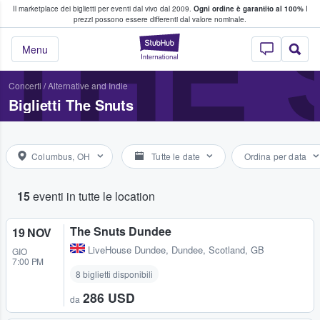
Il marketplace dei biglietti per eventi dal vivo dal 2009.
Ogni ordine è garantito al 100%
I
i fan comprano e vendono biglietti
THE 
prezzi possono essere differenti dal valore nominale.
StubHub - Dove i 
Menu
Concerti
/
Alternative and Indie
Biglietti The Snuts
Columbus, OH
Tutte le date
Ordina per data
15
eventi in tutte le location
The Snuts Dundee
19 NOV
LiveHouse Dundee
,
Dundee, Scotland, GB
GIO
7:00 PM
8 biglietti disponibili
286 USD
da