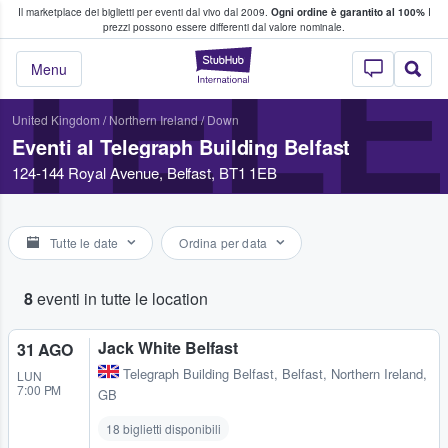
Il marketplace dei biglietti per eventi dal vivo dal 2009.
Ogni ordine è garantito al 100%
I
i fan comprano e vendono biglietti
prezzi possono essere differenti dal valore nominale.
TELE
StubHub - Dove i 
Menu
United Kingdom
/
Northern Ireland
/
Down
Eventi al Telegraph Building Belfast
124-144 Royal Avenue, Belfast, BT1 1EB
Tutte le date
Ordina per data
8
eventi in tutte le location
Jack White Belfast
31 AGO
Telegraph Building Belfast
,
Belfast, Northern Ireland,
LUN
7:00 PM
GB
18 biglietti disponibili