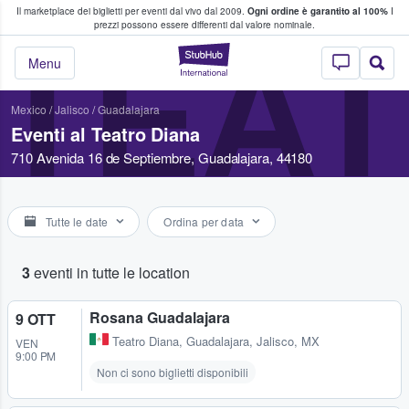
Il marketplace dei biglietti per eventi dal vivo dal 2009.
Ogni ordine è garantito al 100%
I
i fan comprano e vendono biglietti
prezzi possono essere differenti dal valore nominale.
TEAT
StubHub - Dove i 
Menu
Mexico
/
Jalisco
/
Guadalajara
Eventi al Teatro Diana
710 Avenida 16 de Septiembre, Guadalajara, 44180
Tutte le date
Ordina per data
3
eventi in tutte le location
Rosana Guadalajara
9 OTT
Teatro Diana
,
Guadalajara, Jalisco, MX
VEN
9:00 PM
Non ci sono biglietti disponibili