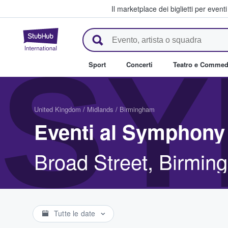
Il marketplace dei biglietti per event
StubHub - Dove i fan comprano 
SY
Sport
Concerti
Teatro e Commed
United Kingdom
/
Midlands
/
Birmingham
Eventi al Symphony 
Broad Street, Birmi
Tutte le date