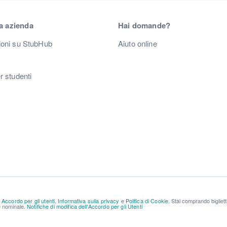
a azienda
Hai domande?
ioni su StubHub
Aiuto online
r studenti
a
Accordo per gli utenti
,
Informativa sulla privacy
e
Politica di Cookie
. Stai comprando bigliet
re nominale.
Notifiche di modifica dell'Accordo per gli Utenti