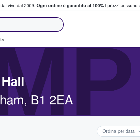
i dal vivo dal 2009.
Ogni ordine è garantito al 100%
I prezzi possono e
e vendono biglietti
MP
ia
Hall
ngham, B1 2EA
Ordina per data