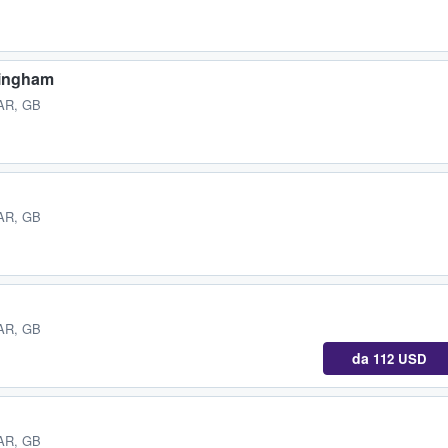
mingham
AR, GB
AR, GB
AR, GB
da
112 USD
AR, GB