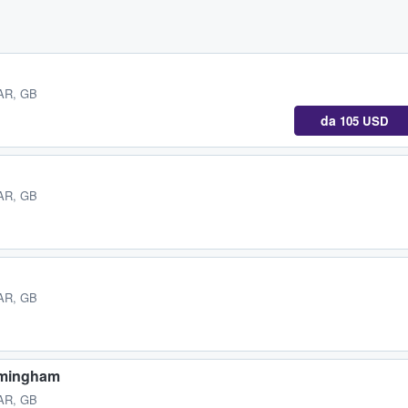
AR, GB
da
105 USD
AR, GB
AR, GB
rmingham
AR, GB