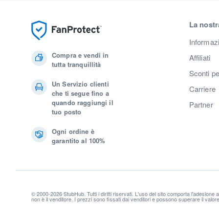
La nostr
Informaz
Compra e vendi in
Affiliati
tutta tranquillità
Sconti pe
Un Servizio clienti
Carriere
che ti segue fino a
quando raggiungi il
Partner
tuo posto
Ogni ordine è
garantito al 100%
© 2000-2026 StubHub. Tutti i diritti riservati. L'uso del sito comporta l'adesione 
non è il venditore. I prezzi sono fissati dai venditori e possono superare il valo