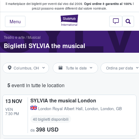
Il marketplace dei biglietti per eventi dal vivo dal 2009.
Ogni ordine è garantito al 100%
I
i fan comprano e vendono biglietti
SYLV
prezzi possono essere differenti dal valore nominale.
StubHub - Dove i 
Menu
Teatro e arte
/
Musical
Biglietti SYLVIA the musical
Columbus, OH
Tutte le date
Ordina per data
5
eventi in tutte le location
SYLVIA the musical London
13 NOV
London Royal Albert Hall
,
London, London, GB
VEN
7:30 PM
40 biglietti disponibili
398 USD
da