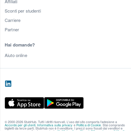
Affiliati
Sconti per studenti
Carriere
Partner
Hai domande?
Aiuto online
© 2000-2026 StubHub. Tutti i diritti riservati. L'uso del sito comporta l'adesione a
Accordo per gli utenti
,
Informativa sulla privacy
e
Politica di Cookie
. Stai comprando
biglietti da terze parti; StubHub non è il venditore. I prezzi sono fissati dai venditori e