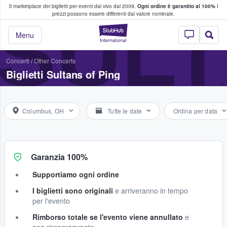
Il marketplace dei biglietti per eventi dal vivo dal 2009.
Ogni ordine è garantito al 100%
I
i fan comprano e vendono biglietti
SULT
prezzi possono essere differenti dal valore nominale.
StubHub - Dove i 
Menu
Concerti
/
Other Concerts
Biglietti Sultans of Ping
Columbus, OH
Tutte le date
Ordina per data
Garanzia 100%
Supportiamo ogni ordine
I biglietti sono originali
e arriveranno in tempo
per l'evento
Rimborso totale se l'evento viene annullato
e