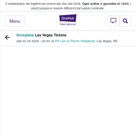
Il marketplace dei biglietti per eventi dal vivo dal 2009.
Ogni ordine è garantito al 100%
I
i fan comprano e vendono biglietti
prezzi possono essere differenti dal valore nominale.
StubHub - Dove i 
Menu
Scorpions
Las Vegas Tickets
sab 03 ott 2026
•
20:00
at
PH Live at Planet Hollywood
,
Las Vegas
,
NV