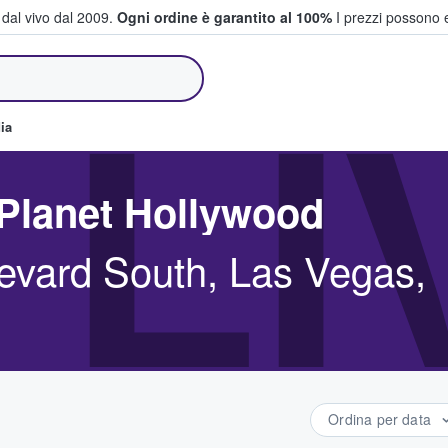
i dal vivo dal 2009.
Ogni ordine è garantito al 100%
I prezzi possono e
e vendono biglietti
 L
ia
t Planet Hollywood
evard South, Las Vegas,
Ordina per data