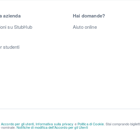
a azienda
Hai domande?
ioni su StubHub
Aiuto online
r studenti
a
Accordo per gli utenti
,
Informativa sulla privacy
e
Politica di Cookie
. Stai comprando bigliet
re nominale.
Notifiche di modifica dell'Accordo per gli Utenti