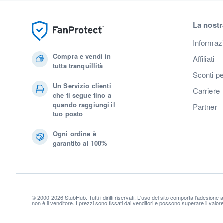
La nostr
Informaz
Compra e vendi in
Affiliati
tutta tranquillità
Sconti pe
Un Servizio clienti
Carriere
che ti segue fino a
quando raggiungi il
Partner
tuo posto
Ogni ordine è
garantito al 100%
© 2000-2026 StubHub. Tutti i diritti riservati. L'uso del sito comporta l'adesione 
non è il venditore. I prezzi sono fissati dai venditori e possono superare il valo