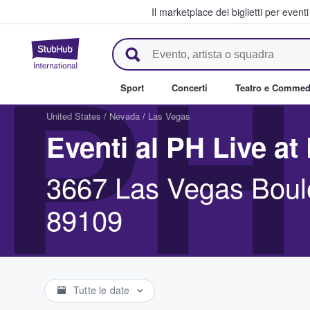
Il marketplace dei biglietti per event
StubHub - Dove i fan comprano 
PH
Sport
Concerti
Teatro e Commed
United States
/
Nevada
/
Las Vegas
Eventi al PH Live a
3667 Las Vegas Boul
89109
Tutte le date