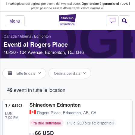
Il marketplace dei biglietti per eventi dal vivo dal 2009.
Ogni ordine è garantito al 100%
I
i fan comprano e vendono biglietti
prezzi possono essere differenti dal valore nominale.
ROG
StubHub - Dove i 
Menu
Canada
/
Alberta
/
Edmonton
Eventi al Rogers Place
10220 - 104 Avenue, Edmonton, T5J 0H6
Tutte le date
Ordina per data
49
eventi in tutte le location
Shinedown Edmonton
17 AGO
Rogers Place
,
Edmonton, AB, CA
LUN
7:00 PM
Tra due settimane
Più di 200 biglietti disponibili
66 USD
da