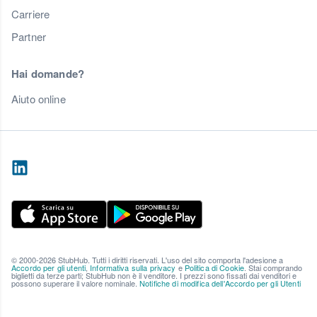
Carriere
Partner
Hai domande?
Aiuto online
© 2000-2026 StubHub. Tutti i diritti riservati. L'uso del sito comporta l'adesione a
Accordo per gli utenti
,
Informativa sulla privacy
e
Politica di Cookie
. Stai comprando
biglietti da terze parti; StubHub non è il venditore. I prezzi sono fissati dai venditori e
possono superare il valore nominale.
Notifiche di modifica dell'Accordo per gli Utenti