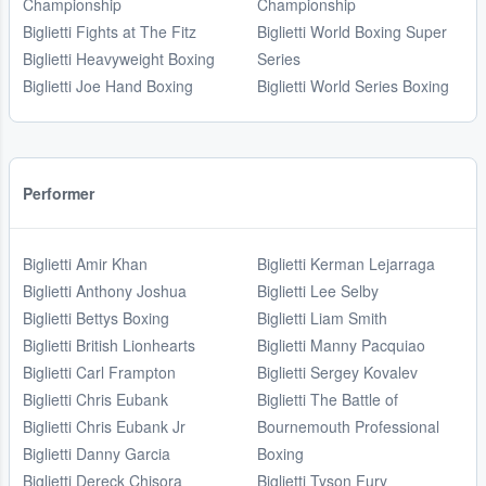
Championship
Championship
Biglietti Fights at The Fitz
Biglietti World Boxing Super
Biglietti Heavyweight Boxing
Series
Biglietti Joe Hand Boxing
Biglietti World Series Boxing
Performer
Biglietti Amir Khan
Biglietti Kerman Lejarraga
Biglietti Anthony Joshua
Biglietti Lee Selby
Biglietti Bettys Boxing
Biglietti Liam Smith
Biglietti British Lionhearts
Biglietti Manny Pacquiao
Biglietti Carl Frampton
Biglietti Sergey Kovalev
Biglietti Chris Eubank
Biglietti The Battle of
Biglietti Chris Eubank Jr
Bournemouth Professional
Biglietti Danny Garcia
Boxing
Biglietti Dereck Chisora
Biglietti Tyson Fury