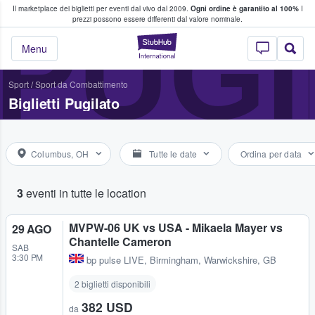
Il marketplace dei biglietti per eventi dal vivo dal 2009.
Ogni ordine è garantito al 100%
I
i fan comprano e vendono biglietti
PUGI
prezzi possono essere differenti dal valore nominale.
StubHub - Dove i 
Menu
Sport
/
Sport da Combattimento
Biglietti Pugilato
Columbus, OH
Tutte le date
Ordina per data
3
eventi in tutte le location
MVPW-06 UK vs USA - Mikaela Mayer vs
29 AGO
Chantelle Cameron
SAB
3:30 PM
bp pulse LIVE
,
Birmingham, Warwickshire, GB
2 biglietti disponibili
382 USD
da