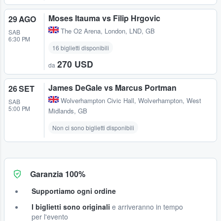
Moses Itauma vs Filip Hrgovic
29 AGO
The O2 Arena
,
London, LND, GB
SAB
6:30 PM
16 biglietti disponibili
270 USD
da
James DeGale vs Marcus Portman
26 SET
Wolverhampton Civic Hall
,
Wolverhampton, West
SAB
5:00 PM
Midlands, GB
Non ci sono biglietti disponibili
Garanzia 100%
Supportiamo ogni ordine
I biglietti sono originali
e arriveranno in tempo
per l'evento