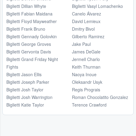
Biglietti Dillian Whyte
Biglietti Vasyl Lomachenko
Biglietti Fabian Maidana
Canelo Álvarez
Biglietti Floyd Mayweather
David Lemieux
Biglietti Frank Bruno
Dmitry Bivol
Biglietti Gennady Golovkin
Gilberto Ramirez
Biglietti George Groves
Jake Paul
Biglietti Gervonta Davis
James DeGale
Biglietti Grand Friday Night
Jermell Charlo
Fights
Keith Thurman
Biglietti Jason Ellis
Naoya Inoue
Biglietti Joseph Parker
Oleksandr Usyk
Biglietti Josh Taylor
Regis Prograis
Biglietti Josh Warrington
Roman Chocolatito Gonzalez
Biglietti Katie Taylor
Terence Crawford