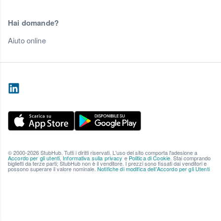
Hai domande?
Aiuto online
© 2000-2026 StubHub. Tutti i diritti riservati. L'uso del sito comporta l'adesione a
Accordo per gli utenti
,
Informativa sulla privacy
e
Politica di Cookie
. Stai comprando
biglietti da terze parti; StubHub non è il venditore. I prezzi sono fissati dai venditori e
possono superare il valore nominale.
Notifiche di modifica dell'Accordo per gli Utenti