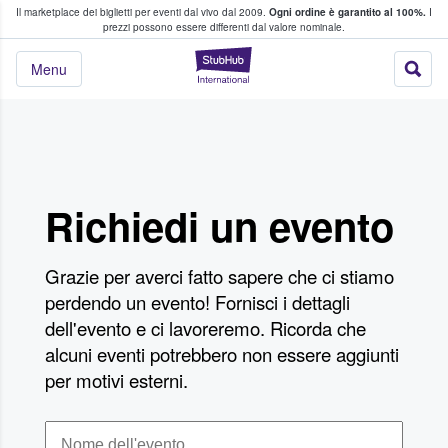
Il marketplace dei biglietti per eventi dal vivo dal 2009.
Ogni ordine è garantito al 100%.
I
i fan comprano e vendono biglietti
prezzi possono essere differenti dal valore nominale.
StubHub - Dove i 
Menu
Richiedi un evento
Grazie per averci fatto sapere che ci stiamo
perdendo un evento! Fornisci i dettagli
dell'evento e ci lavoreremo. Ricorda che
alcuni eventi potrebbero non essere aggiunti
per motivi esterni.