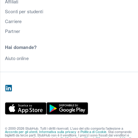
Affiliati
Sconti per studenti
Carriere
Partner
Hai domande?
Aiuto online
© 2000-2026 StubHub. Tutti i diritti riservati. L'uso del sito comporta l'adesione a
Accordo per gli utenti
,
Informativa sulla privacy
e
Politica di Cookie
. Stai comprando
biglietti da terze parti; StubHub non è il venditore. I prezzi sono fissati dai venditori e