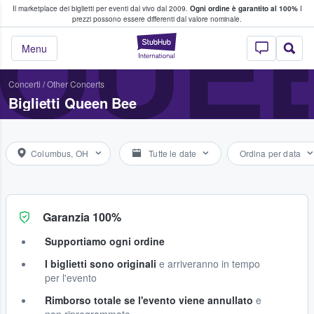
Il marketplace dei biglietti per eventi dal vivo dal 2009.
Ogni ordine è garantito al 100%
I
i fan comprano e vendono biglietti
QUE
prezzi possono essere differenti dal valore nominale.
StubHub - Dove i 
Menu
Concerti
/
Other Concerts
Biglietti Queen Bee
Columbus, OH
Tutte le date
Ordina per data
Garanzia 100%
Supportiamo ogni ordine
I biglietti sono originali
e arriveranno in tempo
per l'evento
Rimborso totale se l'evento viene annullato
e