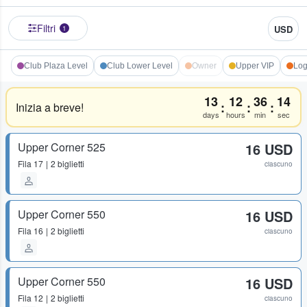
Filtri
USD
1
Club Plaza Level
Club Lower Level
Owner
Upper VIP
Log
13
12
36
14
:
:
:
Inizia a breve!
days
hours
min
sec
Upper Corner 525
16 USD
Fila
17
2 biglietti
ciascuno
Upper Corner 550
16 USD
Fila
16
2 biglietti
ciascuno
Upper Corner 550
16 USD
Fila
12
2 biglietti
ciascuno