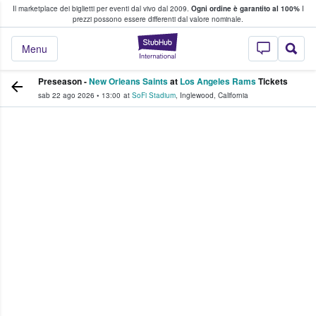
Il marketplace dei biglietti per eventi dal vivo dal 2009.
Ogni ordine è garantito al 100%
I
i fan comprano e vendono biglietti
prezzi possono essere differenti dal valore nominale.
StubHub - Dove i 
Menu
Preseason -
New Orleans Saints
at
Los Angeles Rams
Tickets
sab 22 ago 2026
•
13:00
at
SoFi Stadium
,
Inglewood
,
California