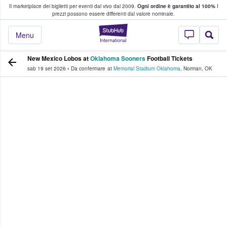
Il marketplace dei biglietti per eventi dal vivo dal 2009.
Ogni ordine è garantito al 100%
I
i fan comprano e vendono biglietti
prezzi possono essere differenti dal valore nominale.
StubHub - Dove i 
Menu
New Mexico Lobos at
Oklahoma Sooners
Football Tickets
sab 19 set 2026
•
Da confermare
at
Memorial Stadium Oklahoma
,
Norman
,
OK