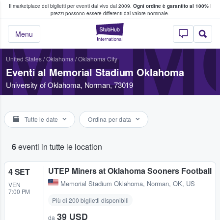
Il marketplace dei biglietti per eventi dal vivo dal 2009.
Ogni ordine è garantito al 100%
I
i fan comprano e vendono biglietti
prezzi possono essere differenti dal valore nominale.
MEM
StubHub - Dove i 
Menu
United States
/
Oklahoma
/
Oklahoma City
Eventi al Memorial Stadium Oklahoma
University of Oklahoma, Norman, 73019
Tutte le date
Ordina per data
6
eventi in tutte le location
UTEP Miners at Oklahoma Sooners Football
4 SET
Memorial Stadium Oklahoma
,
Norman, OK, US
VEN
7:00 PM
Più di 200 biglietti disponibili
39 USD
da