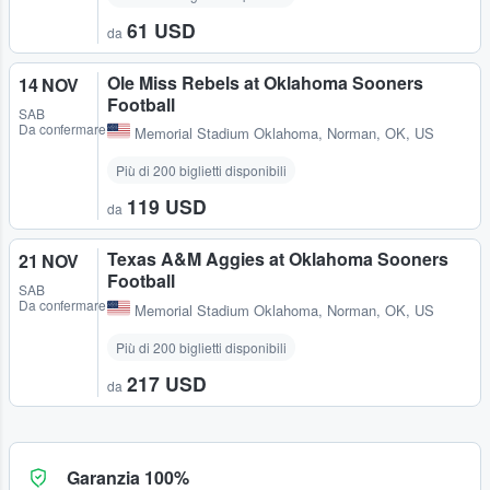
61 USD
da
Ole Miss Rebels at Oklahoma Sooners
14 NOV
Football
SAB
Da confermare
Memorial Stadium Oklahoma
,
Norman, OK, US
Più di 200 biglietti disponibili
119 USD
da
Texas A&M Aggies at Oklahoma Sooners
21 NOV
Football
SAB
Da confermare
Memorial Stadium Oklahoma
,
Norman, OK, US
Più di 200 biglietti disponibili
217 USD
da
Garanzia 100%